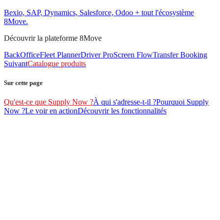
Bexio, SAP, Dynamics, Salesforce, Odoo + tout l'écosystème
8Move.
Découvrir la plateforme 8Move
BackOffice
Fleet Planner
Driver Pro
Screen Flow
Transfer Booking
Suivant
Catalogue produits
Sur cette page
Qu'est-ce que Supply Now ?
À qui s'adresse-t-il ?
Pourquoi Supply
Now ?
Le voir en action
Découvrir les fonctionnalités