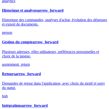
analytics
Historique et analyses
arrow_forward
Historique des commandes, analyses d'achat, évolution des dépenses
et export de documents.
person
Gestion du compte
arrow_forward
Plusieurs adresses, rôles utilisateurs, préférences personnelles et
choix de la langue.
assignment_return
Retours
arrow_forward
Demandes de retour dans l'application, avec choix du motif et suivi
du statut.
hub
Intégrations
arrow_forward