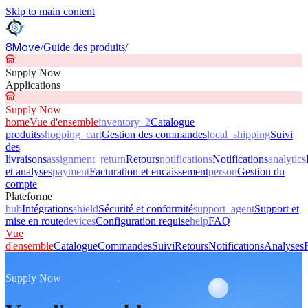
Skip to main content
8Move
/
Guide des produits
/
Supply Now
Applications
Supply Now
home
Vue d'ensemble
inventory_2
Catalogue
produits
shopping_cart
Gestion des commandes
local_shipping
Suivi
des
livraisons
assignment_return
Retours
notifications
Notifications
analytics
et analyses
payment
Facturation et encaissement
person
Gestion du
compte
Plateforme
hub
Intégrations
shield
Sécurité et conformité
support_agent
Support et
mise en route
devices
Configuration requise
help
FAQ
Vue
d'ensemble
Catalogue
Commandes
Suivi
Retours
Notifications
Analyses
Supply Now