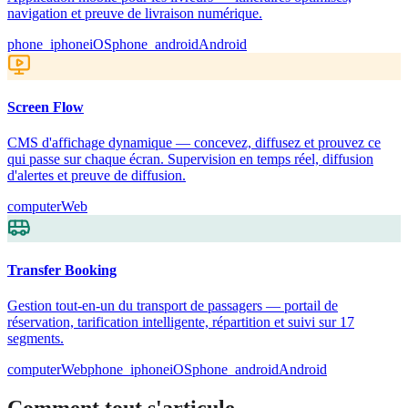
navigation et preuve de livraison numérique.
phone_iphone
iOS
phone_android
Android
Screen Flow
CMS d'affichage dynamique — concevez, diffusez et prouvez ce
qui passe sur chaque écran. Supervision en temps réel, diffusion
d'alertes et preuve de diffusion.
computer
Web
Transfer Booking
Gestion tout-en-un du transport de passagers — portail de
réservation, tarification intelligente, répartition et suivi sur 17
segments.
computer
Web
phone_iphone
iOS
phone_android
Android
Comment tout s'articule