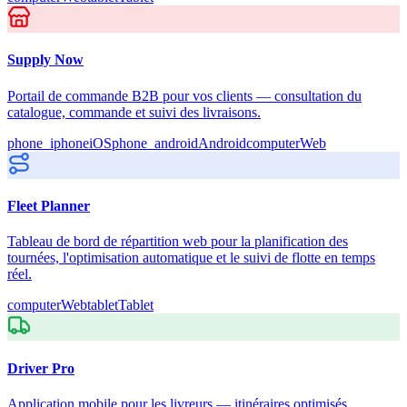
Supply Now
Portail de commande B2B pour vos clients — consultation du
catalogue, commande et suivi des livraisons.
phone_iphone
iOS
phone_android
Android
computer
Web
Fleet Planner
Tableau de bord de répartition web pour la planification des
tournées, l'optimisation automatique et le suivi de flotte en temps
réel.
computer
Web
tablet
Tablet
Driver Pro
Application mobile pour les livreurs — itinéraires optimisés,