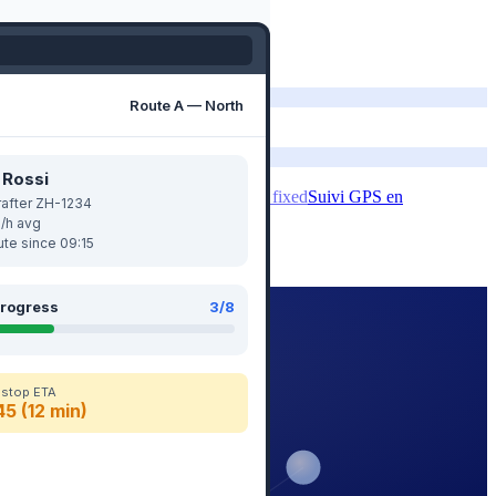
fitness_center
Contrôle de la charge
gps_fixed
Suivi GPS en
e par un seul tableau de bord interactif.