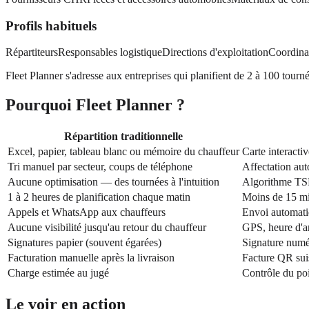
Profils habituels
Répartiteurs
Responsables logistique
Directions d'exploitation
Coordinat
Fleet Planner s'adresse aux entreprises qui planifient de 2 à 100 tourn
Pourquoi Fleet Planner ?
Répartition traditionnelle
Excel, papier, tableau blanc ou mémoire du chauffeur
Carte interacti
Tri manuel par secteur, coups de téléphone
Affectation aut
Aucune optimisation — des tournées à l'intuition
Algorithme TSP
1 à 2 heures de planification chaque matin
Moins de 15 mi
Appels et WhatsApp aux chauffeurs
Envoi automati
Aucune visibilité jusqu'au retour du chauffeur
GPS, heure d'arr
Signatures papier (souvent égarées)
Signature numé
Facturation manuelle après la livraison
Facture QR suis
Charge estimée au jugé
Contrôle du poi
Le voir en action