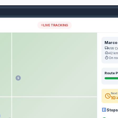
e répartition
route
Optimisation des tournées
hexagon
Zones et créneaux
warehouse
Dépôt et facturation
ise en route
devices
Configuration requise
help
FAQ
vi
Preuve
Retours
Dépôt
Intégrations
Sécurité
Support
Prérequis
FAQ
les tableurs, les feuilles de route papier et la coordination par téléphon