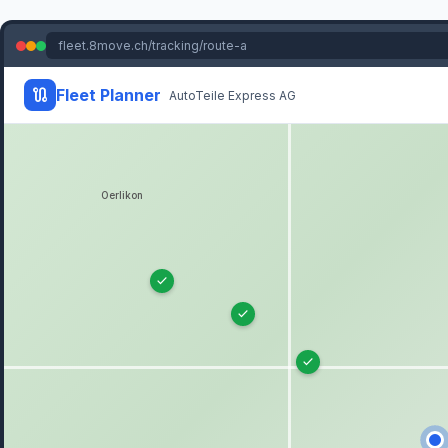
Skip to main content
8Move
/
Guide des produits
/
Fleet Planner
Applications
Fleet Planner
home
Vue d'ensemble
map
Tableau de bord cartographique
tune
Modes d
direct
verified
Preuve de livraison
assignment_return
Gestion des retours
Plateforme
hub
Intégrations
shield
Sécurité et conformité
support_agent
Support et m
Vue d'ensemble
Tableau de bord
Répartition
Tournées
Zones
Charge
Sui
Fleet Planner
Vue d'ensemble
Un outil web de répartition et de planification de tournées qui remplace 