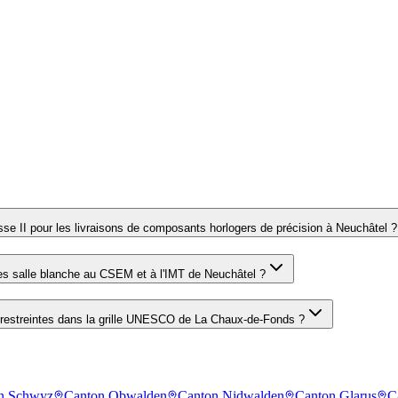
sse II pour les livraisons de composants horlogers de précision à Neuchâtel ?
es salle blanche au CSEM et à l'IMT de Neuchâtel ?
t restreintes dans la grille UNESCO de La Chaux-de-Fonds ?
n Schwyz
Canton Obwalden
Canton Nidwalden
Canton Glarus
C