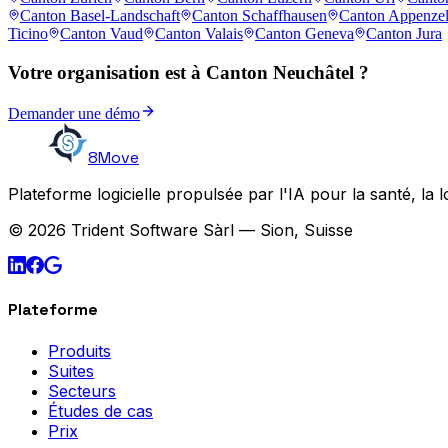
Canton Basel-Landschaft
Canton Schaffhausen
Canton Appenzel
Ticino
Canton Vaud
Canton Valais
Canton Geneva
Canton Jura
Votre organisation est à Canton Neuchâtel ?
Demander une démo
8Move
Plateforme logicielle propulsée par l'IA pour la santé, la l
© 2026 Trident Software Sàrl — Sion, Suisse
Plateforme
Produits
Suites
Secteurs
Études de cas
Prix