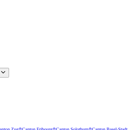
anton Zug
Canton Fribourg
Canton Solothurn
Canton Basel-Stadt