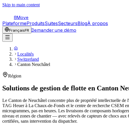
Skip to main content
8Move
Plateforme
Produits
Suites
Secteurs
Blog
À propos
Demander une démo
Français
FR
Localités
Switzerland
Canton Neuchâtel
Région
Solutions de gestion de flotte en
Canton Ne
Le Canton de Neuchâtel concentre plus de propriété intellectuelle de l
TAG Heuer à La Chaux-de-Fonds et le centre de recherche CSEM en mic
microgrammes, pas en heures. Les livraisons de composants horlogers u
niveau et zones de chantier — avec relevés de capteurs de chocs aux 
certifiées, sans intervention du dispatcher.