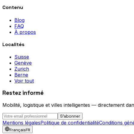
Contenu
Blog
FAQ
À propos
Localités
Suisse
Genève
Zurich
Berne
Voir tout
Restez informé
Mobilité, logistique et villes intelligentes — directement da
S'abonner
Mentions légales
Politique de confidentialité
Conditions gén
Français
FR