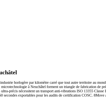
uchâtel
'industrie horlogère par kilomètre carré que tout autre territoire au mo
rotechnologie à Neuchâtel forment un triangle de fabrication de préc
ltra-précis nécessitent un transport anti-vibrations ISO 13355 Classe II
60 secondes exportables pour les audits de certification COSC. 8Move 