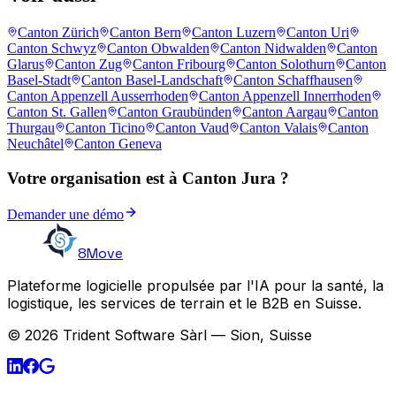
Canton Zürich
Canton Bern
Canton Luzern
Canton Uri
Canton Schwyz
Canton Obwalden
Canton Nidwalden
Canton
Glarus
Canton Zug
Canton Fribourg
Canton Solothurn
Canton
Basel-Stadt
Canton Basel-Landschaft
Canton Schaffhausen
Canton Appenzell Ausserrhoden
Canton Appenzell Innerrhoden
Canton St. Gallen
Canton Graubünden
Canton Aargau
Canton
Thurgau
Canton Ticino
Canton Vaud
Canton Valais
Canton
Neuchâtel
Canton Geneva
Votre organisation est à Canton Jura ?
Demander une démo
8Move
Plateforme logicielle propulsée par l'IA pour la santé, la
logistique, les services de terrain et le B2B en Suisse.
© 2026 Trident Software Sàrl — Sion, Suisse