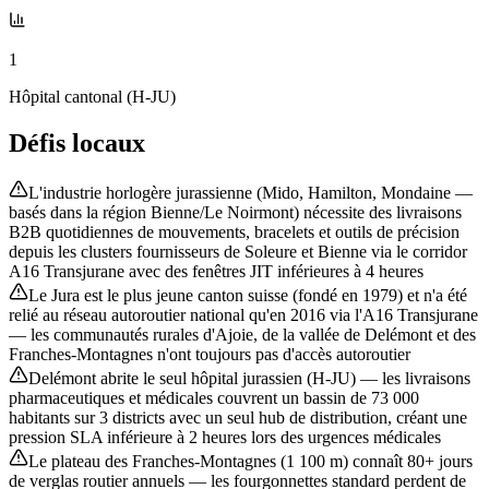
1
Hôpital cantonal (H-JU)
Défis locaux
L'industrie horlogère jurassienne (Mido, Hamilton, Mondaine —
basés dans la région Bienne/Le Noirmont) nécessite des livraisons
B2B quotidiennes de mouvements, bracelets et outils de précision
depuis les clusters fournisseurs de Soleure et Bienne via le corridor
A16 Transjurane avec des fenêtres JIT inférieures à 4 heures
Le Jura est le plus jeune canton suisse (fondé en 1979) et n'a été
relié au réseau autoroutier national qu'en 2016 via l'A16 Transjurane
— les communautés rurales d'Ajoie, de la vallée de Delémont et des
Franches-Montagnes n'ont toujours pas d'accès autoroutier
Delémont abrite le seul hôpital jurassien (H-JU) — les livraisons
pharmaceutiques et médicales couvrent un bassin de 73 000
habitants sur 3 districts avec un seul hub de distribution, créant une
pression SLA inférieure à 2 heures lors des urgences médicales
Le plateau des Franches-Montagnes (1 100 m) connaît 80+ jours
de verglas routier annuels — les fourgonnettes standard perdent de