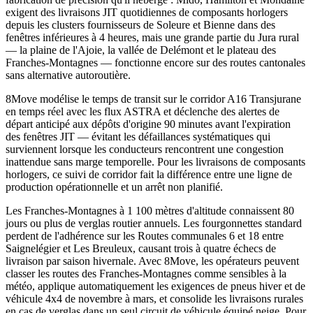
exigent des livraisons JIT quotidiennes de composants horlogers
depuis les clusters fournisseurs de Soleure et Bienne dans des
fenêtres inférieures à 4 heures, mais une grande partie du Jura rural
— la plaine de l'Ajoie, la vallée de Delémont et le plateau des
Franches-Montagnes — fonctionne encore sur des routes cantonales
sans alternative autoroutière.
8Move modélise le temps de transit sur le corridor A16 Transjurane
en temps réel avec les flux ASTRA et déclenche des alertes de
départ anticipé aux dépôts d'origine 90 minutes avant l'expiration
des fenêtres JIT — évitant les défaillances systématiques qui
surviennent lorsque les conducteurs rencontrent une congestion
inattendue sans marge temporelle. Pour les livraisons de composants
horlogers, ce suivi de corridor fait la différence entre une ligne de
production opérationnelle et un arrêt non planifié.
Les Franches-Montagnes à 1 100 mètres d'altitude connaissent 80
jours ou plus de verglas routier annuels. Les fourgonnettes standard
perdent de l'adhérence sur les Routes communales 6 et 18 entre
Saignelégier et Les Breuleux, causant trois à quatre échecs de
livraison par saison hivernale. Avec 8Move, les opérateurs peuvent
classer les routes des Franches-Montagnes comme sensibles à la
météo, applique automatiquement les exigences de pneus hiver et de
véhicule 4x4 de novembre à mars, et consolide les livraisons rurales
en cas de verglas dans un seul circuit de véhicule équipé neige. Pour