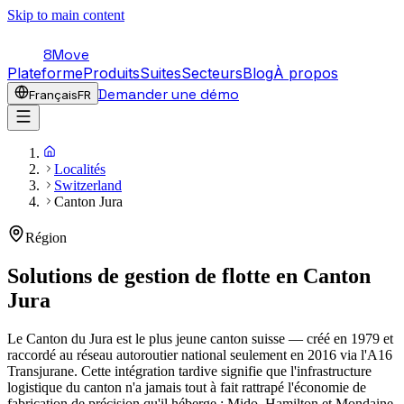
Skip to main content
8Move
Plateforme
Produits
Suites
Secteurs
Blog
À propos
Demander une démo
Français
FR
Localités
Switzerland
Canton Jura
Région
Solutions de gestion de flotte en
Canton
Jura
Le Canton du Jura est le plus jeune canton suisse — créé en 1979 et
raccordé au réseau autoroutier national seulement en 2016 via l'A16
Transjurane. Cette intégration tardive signifie que l'infrastructure
logistique du canton n'a jamais tout à fait rattrapé l'économie de
fabrication de précision qu'il héberge : Mido, Hamilton et Mondaine