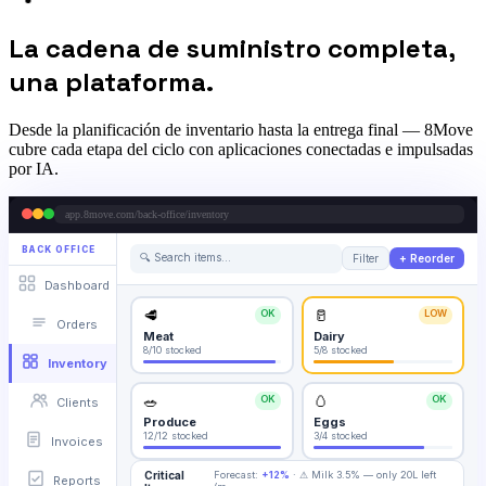
La cadena de suministro completa,
una plataforma.
Desde la planificación de inventario hasta la entrega final — 8Move
cubre cada etapa del ciclo con aplicaciones conectadas e impulsadas
por IA.
app.8move.com/back-office/inventory
BACK OFFICE
🔍 Search items…
Filter
+ Reorder
Dashboard
🥩
🥛
OK
LOW
Orders
Meat
Dairy
8/10
stocked
5/8
stocked
Inventory
🥗
🥚
OK
OK
Clients
Produce
Eggs
12/12
stocked
3/4
stocked
Invoices
Critical
Forecast:
+12%
·
⚠ Milk 3.5% — only 20L left
Reports