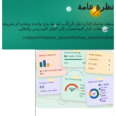
نظرة عامة
منصّة شاملة لإدارة نقل الركّاب. تُضبط مرّة واحدة وتخدم أي شريحة
— من نقلات كبار الشخصيات إلى النقل المدرسي والطبّي.
computer
Web
phone_iphone
iOS
phone_android
Android