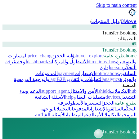
Skip to main content
8Move
/
دليل المنتجات
/
Transfer Booking
التطبيقات
Transfer Booking
home
نظرة عامة
travel_explore
بوّابة الحجز
price_change
المسارات
والتسعيرة
directions_bus
الأسطول والمركبات
dashboard
لوحة غرفة
التحكّم
person
إدارة
السائقين
notifications
الإشعارات
payment
المدفوعات
والفوترة
analytics
التحليلات والتقارير
B2B والواجهة البرمجية
api
المنصة
hub
التكاملات
shield
الأمن والامتثال
support_agent
الدعم وبدء
التشغيل
devices
متطلبات النظام
help
الأسئلة الشائعة
نظرة عامة
الحجز
التسعيرة
الأسطول
غرفة
التحكّم
السائقون
الإشعارات
المدفوعات
التحليلات
الواجهة
البرمجية
التكاملات
الأمن
الدعم
المتطلبات
الأسئلة الشائعة
Transfer Booking