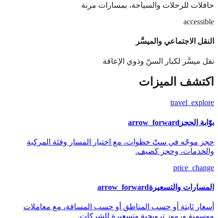
حافلات للرحلات والسياحة، بمسارات مرنة
accessible
النقل الاجتماعي والميسَّر
نقل ميسَّر لكبار السنّ وذوي الإعاقة
اكتشف الميزات
travel_explore
بوّابة الحجز
arrow_forward
حجز موجّه في ستّ خطوات، مع اختيار المسار وفئة المركبة
والخدمات، وحجز كضيف.
price_change
المسارات والتسعيرة
arrow_forward
أسعار ثابتة أو حسب المناطق أو حسب المسافة، مع معاملات
موسمية ورموز ترويجية وتسعيرة للشركات.