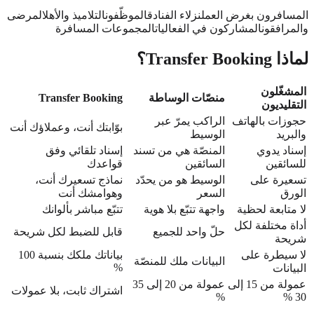
المسافرون بغرض العمل
نزلاء الفنادق
الموظّفون
التلاميذ والأهل
المرضى
والمرافقون
المشاركون في الفعاليات
المجموعات المسافرة
لماذا Transfer Booking؟
المشغّلون
منصّات الوساطة
Transfer Booking
التقليديون
حجوزات بالهاتف
الراكب يمرّ عبر
بوّابتك أنت، وعملاؤك أنت
والبريد
الوسيط
إسناد يدوي
المنصّة هي من تسند
إسناد تلقائي وفق
للسائقين
السائقين
قواعدك
تسعيرة على
الوسيط هو من يحدّد
نماذج تسعيرك أنت،
الورق
السعر
وهوامشك أنت
لا متابعة لحظية
واجهة تتبّع بلا هوية
تتبّع مباشر بألوانك
أداة مختلفة لكل
حلّ واحد للجميع
قابل للضبط لكل شريحة
شريحة
لا سيطرة على
بياناتك ملكك بنسبة 100
البيانات ملك للمنصّة
%
البيانات
عمولة من 15 إلى
عمولة من 20 إلى 35
اشتراك ثابت، بلا عمولات
%
30 %