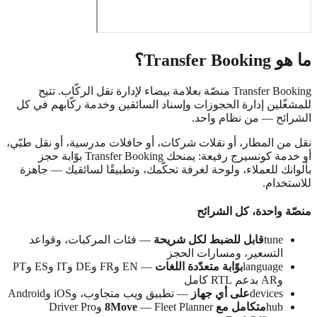
ما هو Transfer Booking؟
Transfer Booking منصّة بعلامة بيضاء لإدارة نقل الركّاب. تتيح
للمشغّلين إدارة الحجوزات وإسناد السائقين وخدمة ركّابهم في كل
الشرائح — من نظام واحد.
نقل من المطار، أو نقلات شركات، أو حافلات مدرسية، أو نقل طبّي،
أو خدمة كونسيرج رفيعة: يمنحك Transfer Booking بوّابة حجز
بألوانك للعملاء، ولوحة لغرفة تحكّمك، وتطبيقًا لسائقيك — جاهزة
للاستخدام.
منصّة واحدة، كل الشرائح
tune
قابل للضبط لكل شريحة
—
فئات المركبات، وقواعد
التسعير، ومسارات الحجز
language
بوّابة متعدّدة اللغات
—
EN وFR وDE وIT وES وPT
وAR بدعم RTL كامل
devices
على أي جهاز
—
تطبيق ويب متجاوب، وiOS وAndroid
hub
متكامل مع 8Move
—
Fleet Planner وDriver Pro