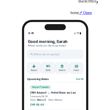
وBackOffice
home
↗ Open