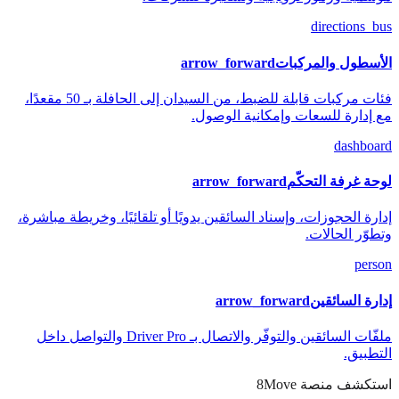
directions_bus
الأسطول والمركبات
arrow_forward
فئات مركبات قابلة للضبط، من السيدان إلى الحافلة بـ 50 مقعدًا،
مع إدارة للسعات وإمكانية الوصول.
dashboard
لوحة غرفة التحكّم
arrow_forward
إدارة الحجوزات، وإسناد السائقين يدويًا أو تلقائيًا، وخريطة مباشرة،
وتطوّر الحالات.
person
إدارة السائقين
arrow_forward
ملفّات السائقين والتوفّر والاتصال بـ Driver Pro والتواصل داخل
التطبيق.
استكشف منصة 8Move