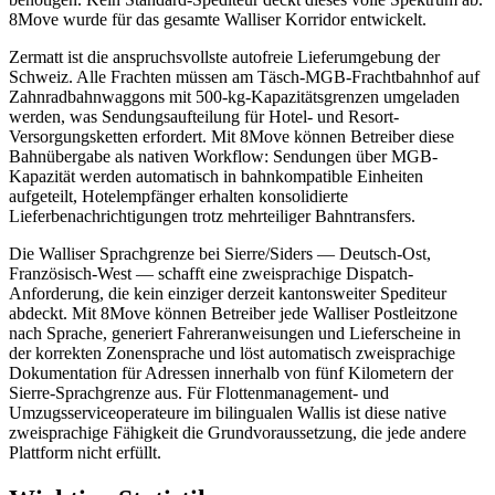
8Move wurde für das gesamte Walliser Korridor entwickelt.
Zermatt ist die anspruchsvollste autofreie Lieferumgebung der
Schweiz. Alle Frachten müssen am Täsch-MGB-Frachtbahnhof auf
Zahnradbahnwaggons mit 500-kg-Kapazitätsgrenzen umgeladen
werden, was Sendungsaufteilung für Hotel- und Resort-
Versorgungsketten erfordert. Mit 8Move können Betreiber diese
Bahnübergabe als nativen Workflow: Sendungen über MGB-
Kapazität werden automatisch in bahnkompatible Einheiten
aufgeteilt, Hotelempfänger erhalten konsolidierte
Lieferbenachrichtigungen trotz mehrteiliger Bahntransfers.
Die Walliser Sprachgrenze bei Sierre/Siders — Deutsch-Ost,
Französisch-West — schafft eine zweisprachige Dispatch-
Anforderung, die kein einziger derzeit kantonsweiter Spediteur
abdeckt. Mit 8Move können Betreiber jede Walliser Postleitzone
nach Sprache, generiert Fahreranweisungen und Lieferscheine in
der korrekten Zonensprache und löst automatisch zweisprachige
Dokumentation für Adressen innerhalb von fünf Kilometern der
Sierre-Sprachgrenze aus. Für Flottenmanagement- und
Umzugsserviceoperateure im bilingualen Wallis ist diese native
zweisprachige Fähigkeit die Grundvoraussetzung, die jede andere
Plattform nicht erfüllt.