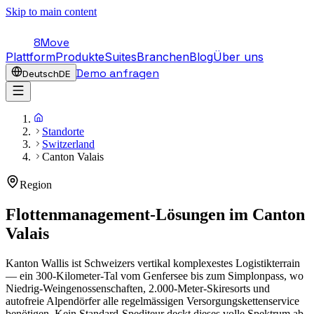
Skip to main content
8Move
Plattform
Produkte
Suites
Branchen
Blog
Über uns
Demo anfragen
Deutsch
DE
Standorte
Switzerland
Canton Valais
Region
Flottenmanagement-Lösungen im
Canton
Valais
Kanton Wallis ist Schweizers vertikal komplexestes Logistikterrain
— ein 300-Kilometer-Tal vom Genfersee bis zum Simplonpass, wo
Niedrig-Weingenossenschaften, 2.000-Meter-Skiresorts und
autofreie Alpendörfer alle regelmässigen Versorgungskettenservice
benötigen. Kein Standard-Spediteur deckt dieses volle Spektrum ab.