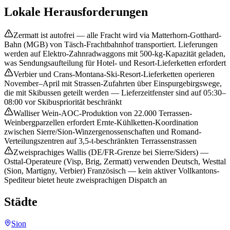
Lokale Herausforderungen
Zermatt ist autofrei — alle Fracht wird via Matterhorn-Gotthard-
Bahn (MGB) von Täsch-Frachtbahnhof transportiert. Lieferungen
werden auf Elektro-Zahnradwaggons mit 500-kg-Kapazität geladen,
was Sendungsaufteilung für Hotel- und Resort-Lieferketten erfordert
Verbier und Crans-Montana-Ski-Resort-Lieferketten operieren
November–April mit Strassen-Zufahrten über Einspurgebirgswege,
die mit Skibussen geteilt werden — Lieferzeitfenster sind auf 05:30–
08:00 vor Skibuspriorität beschränkt
Walliser Wein-AOC-Produktion von 22.000 Terrassen-
Weinbergparzellen erfordert Ernte-Kühlketten-Koordination
zwischen Sierre/Sion-Winzergenossenschaften und Romand-
Verteilungszentren auf 3,5-t-beschränkten Terrassenstrassen
Zweisprachiges Wallis (DE/FR-Grenze bei Sierre/Siders) —
Osttal-Operateure (Visp, Brig, Zermatt) verwenden Deutsch, Westtal
(Sion, Martigny, Verbier) Französisch — kein aktiver Vollkantons-
Spediteur bietet heute zweisprachigen Dispatch an
Städte
Sion