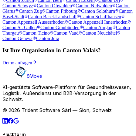
Canton Zürich
Canton Bern
Canton Luzern
Canton Uri
Canton Schwyz
Canton Obwalden
Canton Nidwalden
Canton
Glarus
Canton Zug
Canton Fribourg
Canton Solothurn
Canton
Basel-Stadt
Canton Basel-Landschaft
Canton Schaffhausen
Canton Appenzell Ausserrhoden
Canton Appenzell Innerrhoden
Canton St. Gallen
Canton Graubünden
Canton Aargau
Canton
Thurgau
Canton Ticino
Canton Vaud
Canton Neuchâtel
Canton Geneva
Canton Jura
Ist Ihre Organisation in Canton Valais?
Demo anfragen
8Move
KI-gestützte Software-Plattform für Gesundheitswesen,
Logistik, Außendienst und B2B-Versorgung in der
Schweiz.
© 2026 Trident Software Sàrl — Sion, Schweiz
Plattform