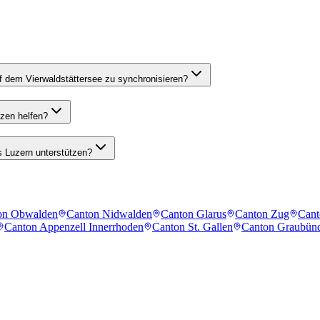
f dem Vierwaldstättersee zu synchronisieren?
tzen helfen?
s Luzern unterstützen?
on Obwalden
Canton Nidwalden
Canton Glarus
Canton Zug
Cant
Canton Appenzell Innerrhoden
Canton St. Gallen
Canton Graubün