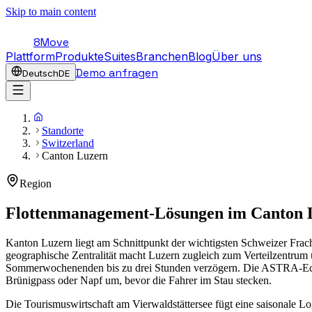
Skip to main content
8Move
Plattform
Produkte
Suites
Branchen
Blog
Über uns
Demo anfragen
Deutsch
DE
Standorte
Switzerland
Canton Luzern
Region
Flottenmanagement-Lösungen im
Canton 
Kanton Luzern liegt am Schnittpunkt der wichtigsten Schweizer Fra
geographische Zentralität macht Luzern zugleich zum Verteilzentrum 
Sommerwochenenden bis zu drei Stunden verzögern. Die ASTRA-Echtz
Brünigpass oder Napf um, bevor die Fahrer im Stau stecken.
Die Tourismuswirtschaft am Vierwaldstättersee fügt eine saisonale 