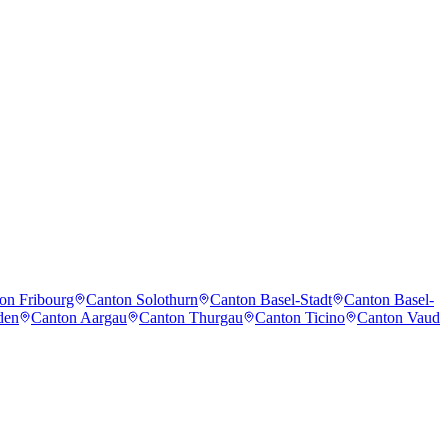
on Fribourg
Canton Solothurn
Canton Basel-Stadt
Canton Basel-
den
Canton Aargau
Canton Thurgau
Canton Ticino
Canton Vaud