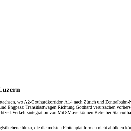
Luzern
chtachsen, wo A2-Gotthardkorridor, A14 nach Zürich und Zentralbahn-
und Engpass: Transitlastwagen Richtung Gotthard verursachen vorherseh
eit-Verkehrsintegration von Mit 8Move können Betreiber Stauaufbau a
Logistikebene hinzu, die die meisten Flottenplattformen nicht abbild