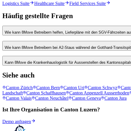
Logistics Suite
Healthcare Suite
Field Services Suite
Häufig gestellte Fragen
Wie kann 8Move Betreibern helfen, Lieferpläne mit den SGV-Fährzeiten au
Wie kann 8Move Betreibern bei A2-Staus während der Gotthard-Transitspi
Kann 8Move die Krankenhauslogistik für Aussenstellen des Kantonsspital
Siehe auch
Canton Zürich
Canton Bern
Canton Uri
Canton Schwyz
Cant
Landschaft
Canton Schaffhausen
Canton Appenzell Ausserrhoden
Canton Valais
Canton Neuchâtel
Canton Geneva
Canton Jura
Ist Ihre Organisation in Canton Luzern?
Demo anfragen