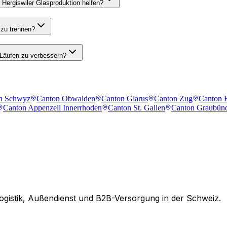
 Hergiswiler Glasproduktion helfen?
 zu trennen?
-Läufen zu verbessern?
n Schwyz
Canton Obwalden
Canton Glarus
Canton Zug
Canton F
Canton Appenzell Innerrhoden
Canton St. Gallen
Canton Graubün
ogistik, Außendienst und B2B-Versorgung in der Schweiz.