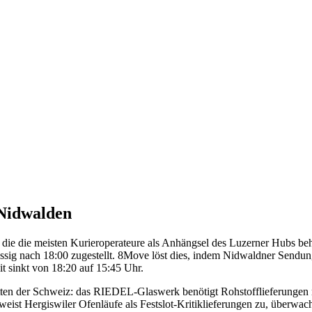
Nidwalden
 die die meisten Kurieroperateure als Anhängsel des Luzerner Hubs beha
nach 18:00 zugestellt. 8Move löst dies, indem Nidwaldner Sendungen i
t sinkt von 18:20 auf 15:45 Uhr.
tten der Schweiz: das RIEDEL-Glaswerk benötigt Rohstofflieferungen mi
ist Hergiswiler Ofenläufe als Festslot-Kritiklieferungen zu, überwac