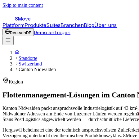
Skip to main content
8Move
Plattform
Produkte
Suites
Branchen
Blog
Über uns
Demo anfragen
Deutsch
DE
Standorte
Switzerland
Canton Nidwalden
Region
Flottenmanagement-Lösungen im
Canton 
Kanton Nidwalden packt anspruchsvolle Industrielogistik auf 43 km²,
Nidwaldner Adressen am Ende von Luzerner Läufen werden regelmässig 
Stans PostLogistics abgewickelt werden — durchschnittliche Lieferzei
Hergiswil beheimatet eine der technisch anspruchsvollsten Zulieferke
Verzögerung unterbricht den thermischen Produktionszyklus. 8Move we