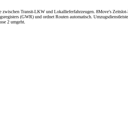
te zwischen Transit-LKW und Lokallieferfahrzeugen. 8Move's Zeitslo
registers (GWR) und ordnet Routen automatisch. Umzugsdienstleister 
asse 2 umgeht.