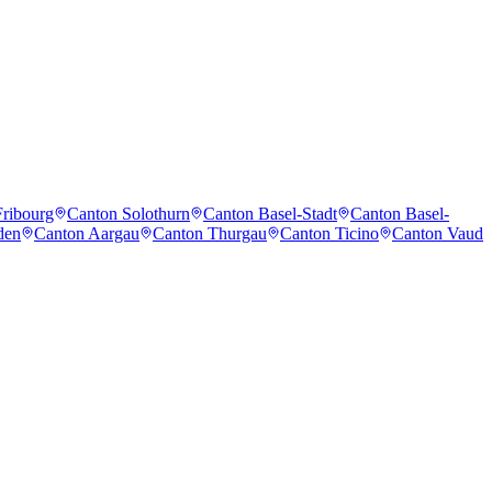
ribourg
Canton Solothurn
Canton Basel-Stadt
Canton Basel-
den
Canton Aargau
Canton Thurgau
Canton Ticino
Canton Vaud