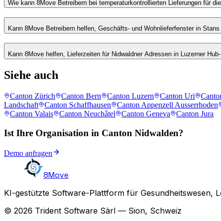
Wie kann 8Move Betreibern bei temperaturkontrollierten Lieferungen für die
Kann 8Move Betreibern helfen, Geschäfts- und Wohnlieferfenster in Stans
Kann 8Move helfen, Lieferzeiten für Nidwaldner Adressen in Luzerner Hub
Siehe auch
Canton Zürich
Canton Bern
Canton Luzern
Canton Uri
Canto
Landschaft
Canton Schaffhausen
Canton Appenzell Ausserrhoden
Canton Valais
Canton Neuchâtel
Canton Geneva
Canton Jura
Ist Ihre Organisation in Canton Nidwalden?
Demo anfragen
8Move
KI-gestützte Software-Plattform für Gesundheitswesen, L
© 2026 Trident Software Sàrl — Sion, Schweiz