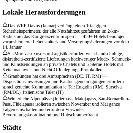
Lokale Herausforderungen
Das WEF Davos (Januar) verhängt einen 10-tägigen
Sicherheitsperimeter, der alle Nutzfahrzeugzufahrten im 2-km-
Radius um das Kongresszentrum sperrt — 450+ Hotels benötigen
vorpositionierte Lebensmittel- und Versorgungslieferungen vor dem
14. Januar
St.-Moritz-Luxusresort-Logistik erfordert weisshandschuhige,
diskretheits-zertifizierte Lieferungen hochwertiger Mode-, Schmuck-
und Kunstsendungen an private Chalets und 5-Sterne-Hotels mit
Kettennachweis und Nicht-Offenlegungs-Protokollen
Graubünden hat drei Amtssprachen (DE, IT, RM) —
Dispositionsanweisungen und Kantonsgenehmigungen erfordern
sprachgerechte Kommunikation je Tal: Engadin (RM), Surselva
(RM/DE), Italienische Täler (IT)
Winterliche Alpenpässe (Julierpass, Malojapass, San-Bernardino-
Pass, Flüelapass) isolieren zwischen November und Mai ganze
Talgemeinschaften und erfordern Vorwinter-
Bevorratungskoordination und Hubschrauberfracht
Städte