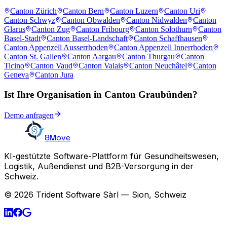
Canton Zürich
Canton Bern
Canton Luzern
Canton Uri
Canton Schwyz
Canton Obwalden
Canton Nidwalden
Canton
Glarus
Canton Zug
Canton Fribourg
Canton Solothurn
Canton
Basel-Stadt
Canton Basel-Landschaft
Canton Schaffhausen
Canton Appenzell Ausserrhoden
Canton Appenzell Innerrhoden
Canton St. Gallen
Canton Aargau
Canton Thurgau
Canton
Ticino
Canton Vaud
Canton Valais
Canton Neuchâtel
Canton
Geneva
Canton Jura
Ist Ihre Organisation in Canton Graubünden?
Demo anfragen
8Move
KI-gestützte Software-Plattform für Gesundheitswesen,
Logistik, Außendienst und B2B-Versorgung in der
Schweiz.
© 2026 Trident Software Sàrl — Sion, Schweiz