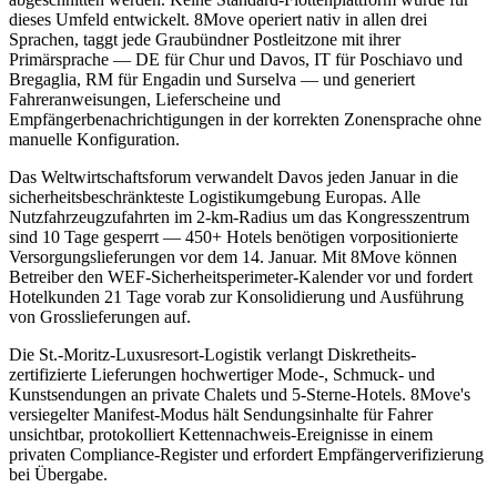
dieses Umfeld entwickelt. 8Move operiert nativ in allen drei
Sprachen, taggt jede Graubündner Postleitzone mit ihrer
Primärsprache — DE für Chur und Davos, IT für Poschiavo und
Bregaglia, RM für Engadin und Surselva — und generiert
Fahreranweisungen, Lieferscheine und
Empfängerbenachrichtigungen in der korrekten Zonensprache ohne
manuelle Konfiguration.
Das Weltwirtschaftsforum verwandelt Davos jeden Januar in die
sicherheitsbeschränkteste Logistikumgebung Europas. Alle
Nutzfahrzeugzufahrten im 2-km-Radius um das Kongresszentrum
sind 10 Tage gesperrt — 450+ Hotels benötigen vorpositionierte
Versorgungslieferungen vor dem 14. Januar. Mit 8Move können
Betreiber den WEF-Sicherheitsperimeter-Kalender vor und fordert
Hotelkunden 21 Tage vorab zur Konsolidierung und Ausführung
von Grosslieferungen auf.
Die St.-Moritz-Luxusresort-Logistik verlangt Diskretheits-
zertifizierte Lieferungen hochwertiger Mode-, Schmuck- und
Kunstsendungen an private Chalets und 5-Sterne-Hotels. 8Move's
versiegelter Manifest-Modus hält Sendungsinhalte für Fahrer
unsichtbar, protokolliert Kettennachweis-Ereignisse in einem
privaten Compliance-Register und erfordert Empfängerverifizierung
bei Übergabe.