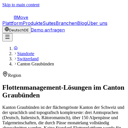
Skip to main content
8Move
Plattform
Produkte
Suites
Branchen
Blog
Über uns
Demo anfragen
Deutsch
DE
Standorte
Switzerland
Canton Graubünden
Region
Flottenmanagement-Lösungen im
Canton
Graubünden
Kanton Graubünden ist der flächengrösste Kanton der Schweiz und
der sprachlich und topografisch komplexeste: drei Amtssprachen
(Deutsch, Italienisch, Rätoromanisch), über 150 Alpenpässe und
Talgemeinschaften, die durch Pässe monatelang vollständig
abgeschnitten werden. Keine Standard-Flottenplattform wurde für