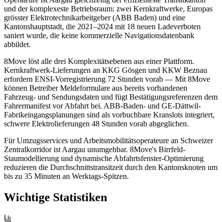
und der komplexeste Betriebsraum: zwei Kernkraftwerke, Europas
grösster Elektrotechnikarbeitgeber (ABB Baden) und eine
Kantonshauptstadt, die 2021–2024 mit 18 neuen Ladeverboten
saniert wurde, die keine kommerzielle Navigationsdatenbank
abbildet.
8Move löst alle drei Komplexitätsebenen aus einer Plattform.
Kernkraftwerk-Lieferungen an KKG Gösgen und KKW Beznau
erfordern ENSI-Vorregistrierung 72 Stunden vorab — Mit 8Move
können Betreiber Meldeformulare aus bereits vorhandenen
Fahrzeug- und Sendungsdaten und fügt Bestätigungsreferenzen dem
Fahrermanifest vor Abfahrt bei. ABB-Baden- und GE-Dättwil-
Fabrikeingangsplanungen sind als vorbuchbare Kranslots integriert,
schwere Elektrolieferungen 48 Stunden vorab abgeglichen.
Für Umzugsservices und Arbeitsmobilitätsoperateure an Schweizer
Zentralkorridor ist Aargau unumgehbar. 8Move's Birrfeld-
Staumodellierung und dynamische Abfahrtsfenster-Optimierung
reduzieren die Durchschnittstransitzeit durch den Kantonsknoten um
bis zu 35 Minuten an Werktags-Spitzen.
Wichtige Statistiken