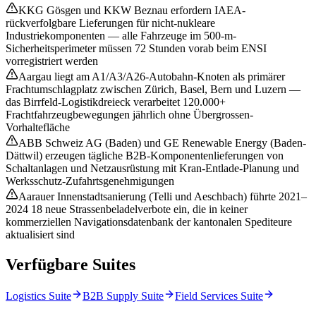
KKG Gösgen und KKW Beznau erfordern IAEA-
rückverfolgbare Lieferungen für nicht-nukleare
Industriekomponenten — alle Fahrzeuge im 500-m-
Sicherheitsperimeter müssen 72 Stunden vorab beim ENSI
vorregistriert werden
Aargau liegt am A1/A3/A26-Autobahn-Knoten als primärer
Frachtumschlagplatz zwischen Zürich, Basel, Bern und Luzern —
das Birrfeld-Logistikdreieck verarbeitet 120.000+
Frachtfahrzeugbewegungen jährlich ohne Übergrossen-
Vorhaltefläche
ABB Schweiz AG (Baden) und GE Renewable Energy (Baden-
Dättwil) erzeugen tägliche B2B-Komponentenlieferungen von
Schaltanlagen und Netzausrüstung mit Kran-Entlade-Planung und
Werksschutz-Zufahrtsgenehmigungen
Aarauer Innenstadtsanierung (Telli und Aeschbach) führte 2021–
2024 18 neue Strassenbeladelverbote ein, die in keiner
kommerziellen Navigationsdatenbank der kantonalen Spediteure
aktualisiert sind
Verfügbare Suites
Logistics Suite
B2B Supply Suite
Field Services Suite