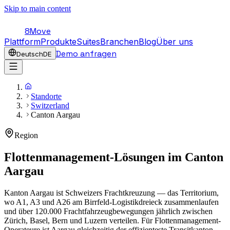
Skip to main content
8Move
Plattform
Produkte
Suites
Branchen
Blog
Über uns
Demo anfragen
Deutsch
DE
Standorte
Switzerland
Canton Aargau
Region
Flottenmanagement-Lösungen im
Canton
Aargau
Kanton Aargau ist Schweizers Frachtkreuzung — das Territorium,
wo A1, A3 und A26 am Birrfeld-Logistikdreieck zusammenlaufen
und über 120.000 Frachtfahrzeugbewegungen jährlich zwischen
Zürich, Basel, Bern und Luzern verteilen. Für Flottenmanagement-
Operateure ist Aargau gleichzeitig der effizienteste Transitkanton