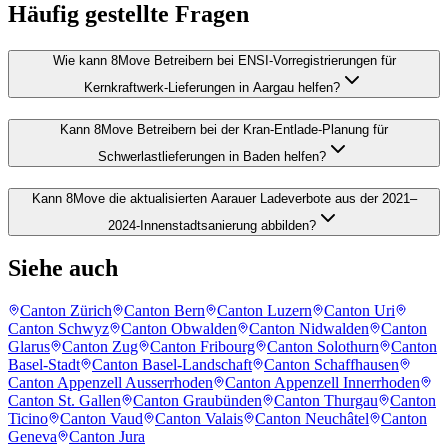
Häufig gestellte Fragen
Wie kann 8Move Betreibern bei ENSI-Vorregistrierungen für
Kernkraftwerk-Lieferungen in Aargau helfen?
Kann 8Move Betreibern bei der Kran-Entlade-Planung für
Schwerlastlieferungen in Baden helfen?
Kann 8Move die aktualisierten Aarauer Ladeverbote aus der 2021–
2024-Innenstadtsanierung abbilden?
Siehe auch
Canton Zürich
Canton Bern
Canton Luzern
Canton Uri
Canton Schwyz
Canton Obwalden
Canton Nidwalden
Canton
Glarus
Canton Zug
Canton Fribourg
Canton Solothurn
Canton
Basel-Stadt
Canton Basel-Landschaft
Canton Schaffhausen
Canton Appenzell Ausserrhoden
Canton Appenzell Innerrhoden
Canton St. Gallen
Canton Graubünden
Canton Thurgau
Canton
Ticino
Canton Vaud
Canton Valais
Canton Neuchâtel
Canton
Geneva
Canton Jura